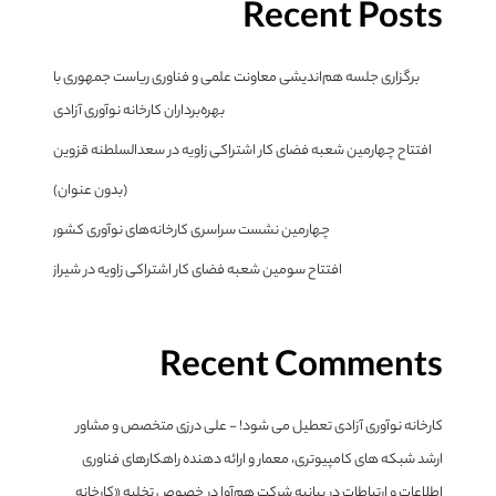
Recent Posts
برگزاری جلسه هم‌اندیشی معاونت علمی و فناوری ریاست جمهوری با
بهره‌برداران کارخانه نوآوری آزادی
افتتاح چهارمین شعبه فضای کار اشتراکی زاویه در سعدالسلطنه قزوین
(بدون عنوان)
چهارمین نشست سراسری کارخانه‌های نوآوری کشور
افتتاح سومین شعبه فضای کار اشتراکی زاویه در شیراز
Recent Comments
کارخانه نوآوری آزادی تعطیل می شود! - علی درزی متخصص و مشاور
ارشد شبکه های کامپیوتری، معمار و ارائه دهنده راهکارهای فناوری
اطلاعات و ارتباطات
در
بیانیه شرکت هم‌آوا در خصوص تخلیه «کارخانه