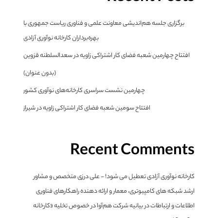
برگزاری جلسه هم‌اندیشی معاونت علمی و فناوری ریاست جمهوری با
بهره‌برداران کارخانه نوآوری آزادی
افتتاح چهارمین شعبه فضای کار اشتراکی زاویه در سعدالسلطنه قزوین
(بدون عنوان)
چهارمین نشست سراسری کارخانه‌های نوآوری کشور
افتتاح سومین شعبه فضای کار اشتراکی زاویه در شیراز
Recent Comments
کارخانه نوآوری آزادی تعطیل می شود! - علی درزی متخصص و مشاور
ارشد شبکه های کامپیوتری، معمار و ارائه دهنده راهکارهای فناوری
اطلاعات و ارتباطات
در
بیانیه شرکت هم‌آوا در خصوص تخلیه «کارخانه