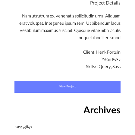
Project Details
Nam ut rutrum ex, venenatis sollicitudin urna. Aliquam
erat volutpat. Integer eu ipsum sem. Ut bibendum lacus
vestibulum maximus suscipit. Quisque vitae nibh iaculis
neque blandit euismod.
Client:
Henk Fortuin
Year:
2020
Skills:
JQuery, Sass
View Project
Archives
جولای 2025