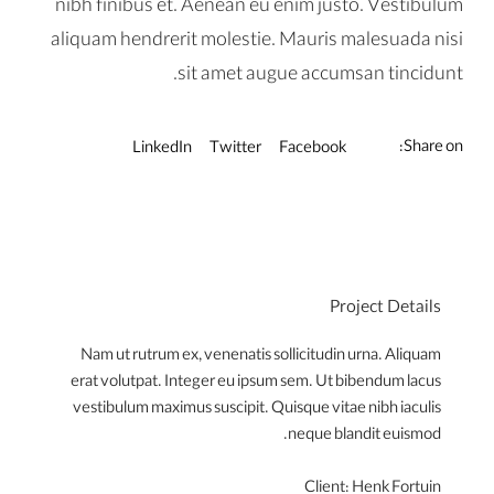
nibh finibus et. Aenean eu enim justo. Vestibulum
aliquam hendrerit molestie. Mauris malesuada nisi
sit amet augue accumsan tincidunt.
Share on:
LinkedIn
Twitter
Facebook
Project Details
Nam ut rutrum ex, venenatis sollicitudin urna. Aliquam
erat volutpat. Integer eu ipsum sem. Ut bibendum lacus
vestibulum maximus suscipit. Quisque vitae nibh iaculis
neque blandit euismod.
Client:
Henk Fortuin