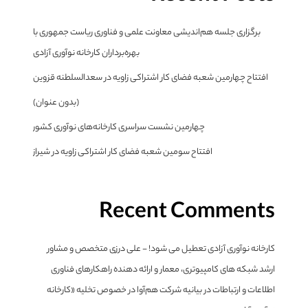
برگزاری جلسه هم‌اندیشی معاونت علمی و فناوری ریاست جمهوری با
بهره‌برداران کارخانه نوآوری آزادی
افتتاح چهارمین شعبه فضای کار اشتراکی زاویه در سعدالسلطنه قزوین
(بدون عنوان)
چهارمین نشست سراسری کارخانه‌های نوآوری کشور
افتتاح سومین شعبه فضای کار اشتراکی زاویه در شیراز
Recent Comments
کارخانه نوآوری آزادی تعطیل می شود! - علی درزی متخصص و مشاور
ارشد شبکه های کامپیوتری، معمار و ارائه دهنده راهکارهای فناوری
اطلاعات و ارتباطات
در
بیانیه شرکت هم‌آوا در خصوص تخلیه «کارخانه